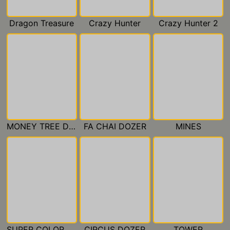
Dragon Treasure
Crazy Hunter
Crazy Hunter 2
MONEY TREE DOZER
FA CHAI DOZER
MINES
SUPER COLOR GAME
CIRCUS DOZER
TOWER