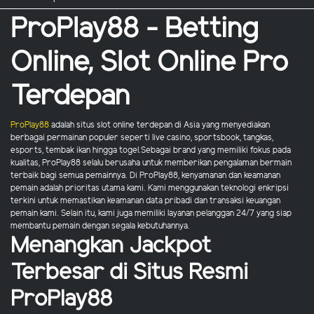
ProPlay88 - Betting
Online, Slot Online Pro
Terdepan
ProPlay88
adalah situs slot online terdepan di Asia yang menyediakan
berbagai permainan populer seperti live casino, sportsbook, tangkas,
esports, tembak ikan hingga togel.Sebagai brand yang memiliki fokus pada
kualitas, ProPlay88 selalu berusaha untuk memberikan pengalaman bermain
terbaik bagi semua pemainnya. Di ProPlay88, kenyamanan dan keamanan
pemain adalah prioritas utama kami. Kami menggunakan teknologi enkripsi
terkini untuk memastikan keamanan data pribadi dan transaksi keuangan
pemain kami. Selain itu, kami juga memiliki layanan pelanggan 24/7 yang siap
membantu pemain dengan segala kebutuhannya.
Menangkan Jackpot
Terbesar di Situs Resmi
ProPlay88