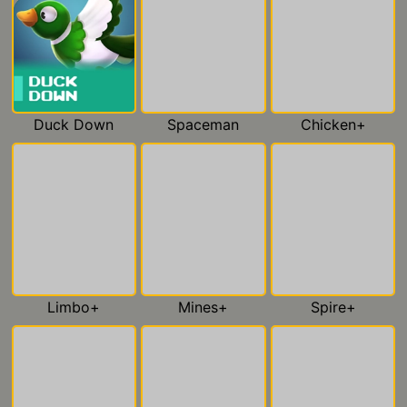
Duck Down
Spaceman
Chicken+
Limbo+
Mines+
Spire+