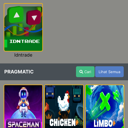
Idntrade
PRAGMATIC
Cari
Lihat Semua