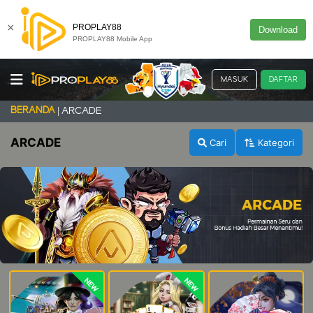
×
PROPLAY88
Download
PROPLAY88 Mobile App
MASUK
DAFTAR
BERANDA
ARCADE
ARCADE
Cari
Kategori
NEW
NEW