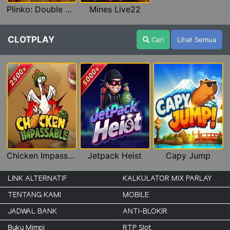
Plinko: Double Wheel Live22
Mines Live22
CLOTPLAY
Cari
Lihat Semua
Chicken Impassable
Jetpack Heist
Capy Jump
LINK ALTERNATIF
KALKULATOR MIX PARLAY
TENTANG KAMI
MOBILE
JADWAL BANK
ANTI-BLOKIR
Buku Mimpi
RTP Slot