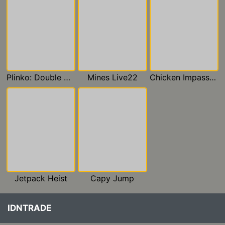
Plinko: Double Wheel Live22
Mines Live22
Chicken Impassable
Jetpack Heist
Capy Jump
IDNTRADE