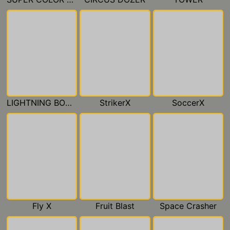
LIGHTNING BOMB
StrikerX
SoccerX
Fly X
Fruit Blast
Space Crasher