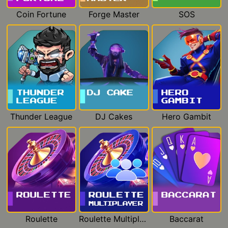
Coin Fortune
Forge Master
SOS
Thunder League
DJ Cakes
Hero Gambit
Roulette
Roulette Multiplayer
Baccarat