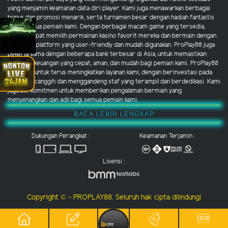
yang menjamin keamanan data diri player. Kami juga menawarkan berbagai
bonus dan promosi menarik, serta turnamen besar dengan hadiah fantastis
untuk semua pemain kami. Dengan berbagai macam game yang tersedia,
pemain dapat memilih permainan kasino favorit mereka dan bermain dengan
nyaman di platform yang user-friendly dan mudah digunakan. ProPlay88 juga
bekerja sama dengan beberapa bank terbesar di Asia, untuk memastikan
transaksi keuangan yang cepat, aman, dan mudah bagi pemain kami. ProPlay88
berusaha untuk terus meningkatkan layanan kami, dengan berinvestasi pada
teknologi canggih dan menggandeng staf yang terampil dan berdedikasi. Kami
juga berkomitmen untuk memberikan pengalaman bermain yang
menyenangkan dan adil bagi semua pemain kami.
BACA LEBIH LENGKAP
Dukungan Perangkat :
Keamanan Terjamin :
Lisensi :
Copyright © - PROPLAY88. Seluruh hak cipta dilindungi