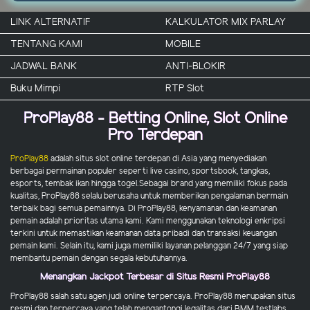
LINK ALTERNATIF
KALKULATOR MIX PARLAY
TENTANG KAMI
MOBILE
JADWAL BANK
ANTI-BLOKIR
Buku Mimpi
RTP Slot
ProPlay88 - Betting Online, Slot Online
Pro Terdepan
ProPlay88
adalah situs slot online terdepan di Asia yang menyediakan
berbagai permainan populer seperti live casino, sportsbook, tangkas,
esports, tembak ikan hingga togel.Sebagai brand yang memiliki fokus pada
kualitas, ProPlay88 selalu berusaha untuk memberikan pengalaman bermain
terbaik bagi semua pemainnya. Di ProPlay88, kenyamanan dan keamanan
pemain adalah prioritas utama kami. Kami menggunakan teknologi enkripsi
terkini untuk memastikan keamanan data pribadi dan transaksi keuangan
pemain kami. Selain itu, kami juga memiliki layanan pelanggan 24/7 yang siap
membantu pemain dengan segala kebutuhannya.
Menangkan Jackpot Terbesar di Situs Resmi ProPlay88
ProPlay88 salah satu agen judi online terpercaya. ProPlay88 merupakan situs
resmi dan terpercaya yang telah mengantongi legalitas dari BMM testlabs