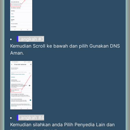
Langkah #3
Kemudian Scroll ke bawah dan pilih Gunakan DNS
Aman.
Langkah #4
Kemudian silahkan anda Pilih Penyedia Lain dan